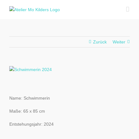
Zum
Inhalt
springen
Zurück
Weiter
View
Larger
Image
Name: Schwimmerin
Maße: 65 x 85 cm
Entstehungsjahr: 2024