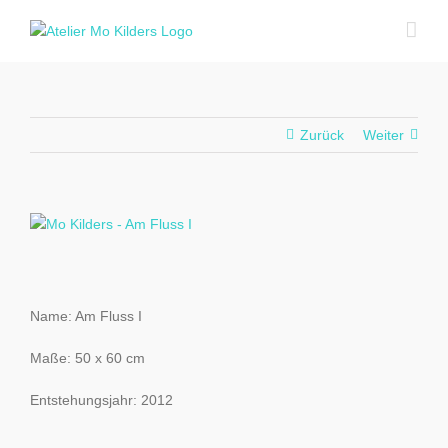
Zum
Inhalt
springen
Zurück
Weiter
View
Larger
Image
Name: Am Fluss I
Maße: 50 x 60 cm
Entstehungsjahr: 2012